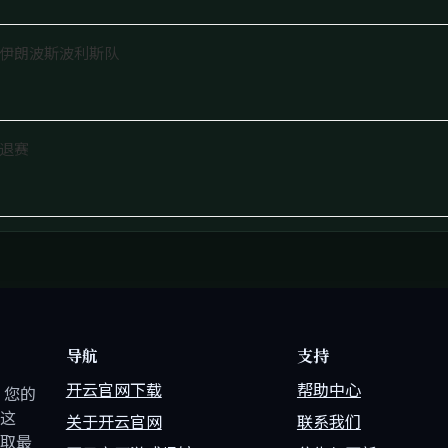
伊朗波斯波利斯队
退赛
导航
支持
开云官网下载
帮助中心
，您的
这
关于开云官网
联系我们
取最