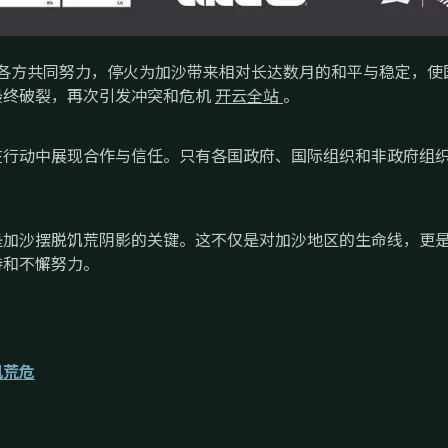
过各方共同努力，停火为加沙带来相对长达数月的和平与稳定，
最终破裂，再次引发冲突和危机
开云全站
。
在行动中展现合作与信任。只有各国政府、国际组织和非政府组
是加沙摆脱饥荒阴影的关键。这不仅是对加沙地区的生命线，更
持和不懈努力。
饥荒危