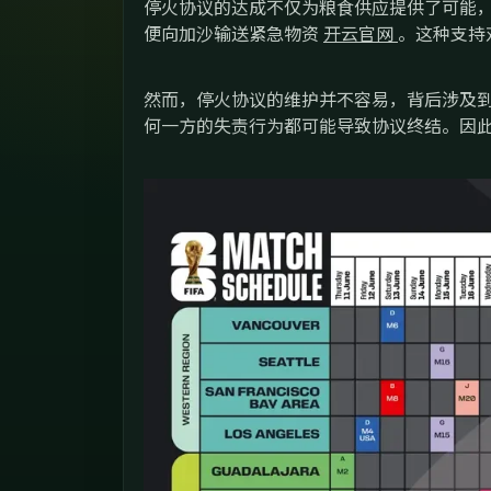
停火协议的达成不仅为粮食供应提供了可能
便向加沙输送紧急物资
开云官网
。这种支持
然而，停火协议的维护并不容易，背后涉及
何一方的失责行为都可能导致协议终结。因