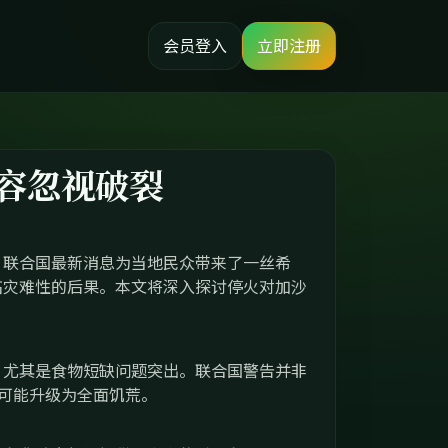
会员登入
立即注册
容忽视破裂
，联合国最新消息为当地民众带来了一丝希
临灾难性的后果。本文将深入探讨停火对加沙
，尤其是食物短缺问题突出。联合国警告并非
可能升级为全面饥荒。