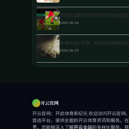
深圳足球俱乐部球员普拉利甘吉加盟
2026-06-26
香港网球公开赛：商竣程因健康原因
2026-06-23
开云官网
开云官网：开启体育新纪元 欢迎访问开云官网
首选平台，提供全面的开云体育资讯和服务。在
里，您能够深入了解
开云全站
的多样化服务，获