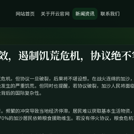
网站首页
关于开云官网
新闻资讯
联系我们
效，遏制饥荒危机，协议绝不
荒危机，但协议一旦破裂，后果将不堪设想。在战火连绵的加沙
能发生的严重饥荒。但同时也提醒，若协议破裂，加沙人民将面
及背后的国际复杂性。
苦。频繁的冲突导致当地经济停滞，居民难以获取基本生活物资
70%的加沙居民依赖粮食援助维生。若没有停火协议，粮食危机