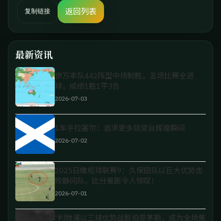
返回列表
复制链接
最新资讯
伊万率队442阵型中场制胜，五场比赛全进
球，成绩1胜1平3负
2026-07-03
1车手拉塞尔：追求更多领奖台辉煌瞬间
2026-07-02
2025日橄榄球联赛9：久保田队以巨大优势击
败静冈队，比分差距令人惊叹！
2026-07-01
“利物浦以三球优势战胜伯恩茅斯，成为全场焦