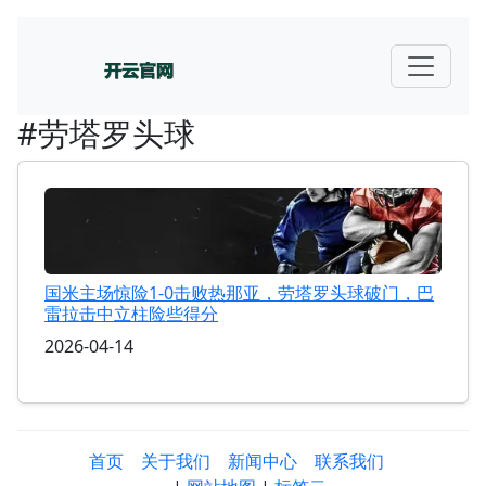
#劳塔罗头球
国米主场惊险1-0击败热那亚，劳塔罗头球破门，巴
雷拉击中立柱险些得分
2026-04-14
首页
关于我们
新闻中心
联系我们