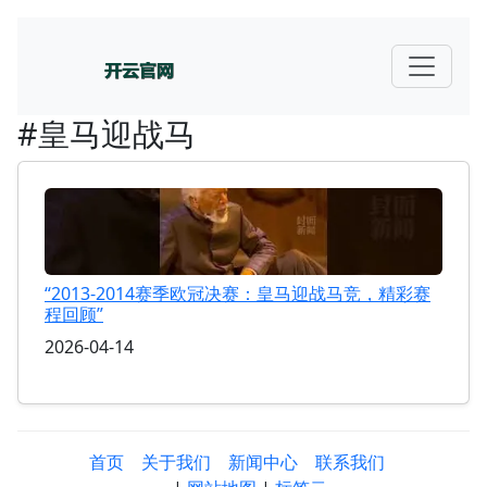
#皇马迎战马
“2013-2014赛季欧冠决赛：皇马迎战马竞，精彩赛
程回顾”
2026-04-14
首页
关于我们
新闻中心
联系我们