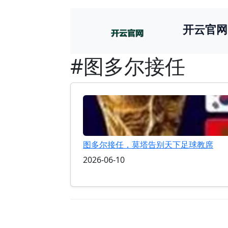
开云官网
#图多尔接任
图多尔接任，莫塔告别天下足球教席
2026-06-10