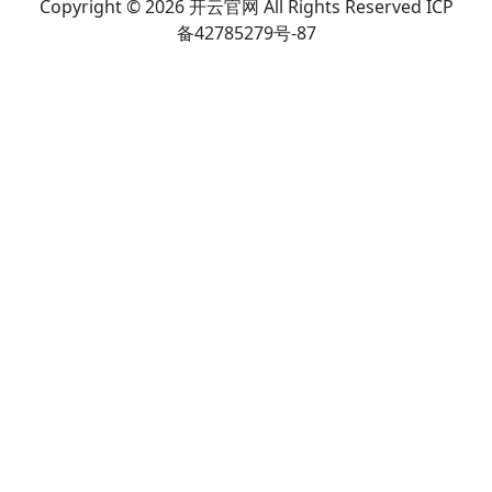
Copyright © 2026 开云官网 All Rights Reserved ICP
备42785279号-87