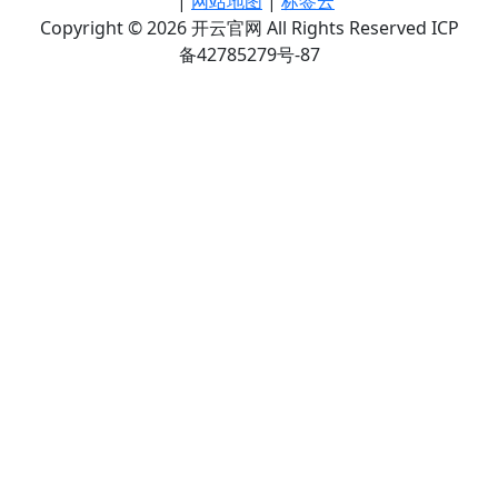
|
网站地图
|
标签云
Copyright © 2026 开云官网 All Rights Reserved ICP
备42785279号-87