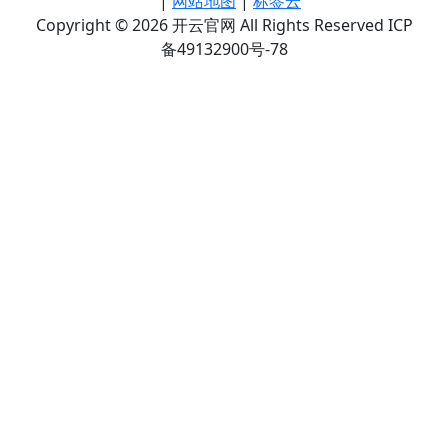
|
网站地图
|
标签云
Copyright © 2026 开云官网 All Rights Reserved ICP
备49132900号-78