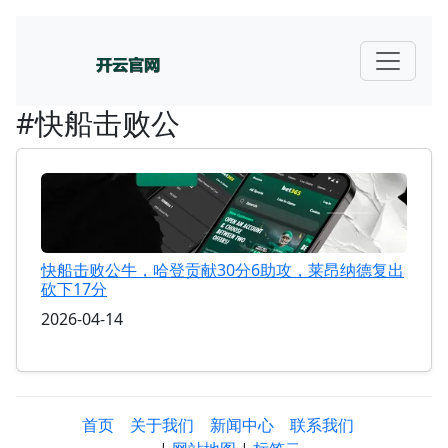
#快船击败公
快船击败公牛，哈登贡献30分6助攻，莱昂纳德复出
砍下17分
2026-04-14
首页
关于我们
新闻中心
联系我们