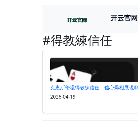
开云官网
#得教練信任
克裏斯蒂獲得教練信任，信心爆棚展現
2026-04-19